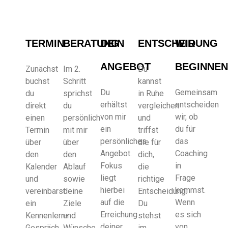
TERMIN
BERATUNG
DEIN
ENTSCHEIDUNG
WIR
ANGEBOT
BEGINNE
Zunächst
Im 2.
Du
buchst
Schritt
kannst
Du
Gemeinsam
du
sprichst
in Ruhe
erhältst
entscheiden
direkt
du
vergleichen
von mir
wir, ob
einen
persönlich
und
ein
du für
Termin
mit mir
triffst
persönliches
das
über
über
die für
Angebot.
Coaching
den
den
dich,
Fokus
in
Kalender
Ablauf
die
liegt
Frage
und
sowie
richtige
hierbei
kommst.
vereinbarst
deine
Entscheidung.
auf die
Wenn
ein
Ziele
Du
Erreichung
es sich
Kennenlern-
und
stehst
deiner
von
Gespräch.
Wünsche
im