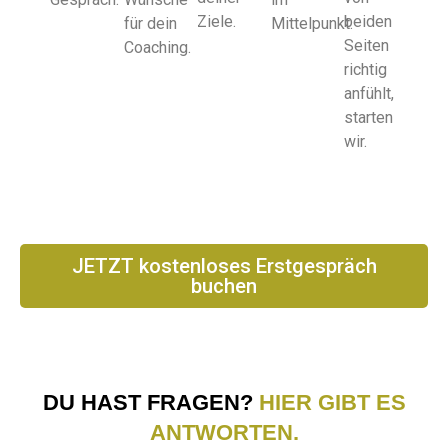
Ziele.
beiden
für dein
Mittelpunkt.
Seiten
Coaching.
richtig
anfühlt,
starten
wir.
JETZT kostenloses Erstgespräch
buchen
DU HAST FRAGEN?
HIER GIBT ES
ANTWORTEN.