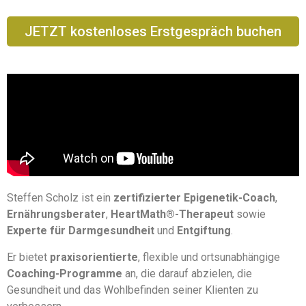
JETZT kostenloses Erstgespräch buchen
Steffen Scholz ist ein
zertifizierter Epigenetik-Coach
,
Ernährungsberater
,
HeartMath®-Therapeut
sowie
Experte für Darmgesundheit
und
Entgiftung
.
Er bietet
praxisorientierte
, flexible und ortsunabhängige
Coaching-Programme
an, die darauf abzielen, die
Gesundheit und das Wohlbefinden seiner Klienten zu