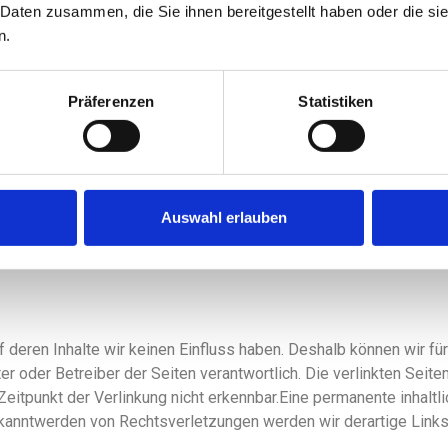
 Daten zusammen, die Sie ihnen bereitgestellt haben oder die s
n.
Streitbeilegung (OS) bereit:
https://ec.europa.eu/consumers/od
nicht bereit oder verpflichtet, an Streitbeilegungsverfahren vo
Präferenzen
Statistiken
 Inhalte auf diesen Seiten nach den allgemeinen Gesetzen veran
r gespeicherte fremde Informationen zu überwachen oder nach Ums
Auswahl erlauben
Nutzung von Informationen nach den allgemeinen Gesetzen bleibe
verletzung möglich. Bei Bekanntwerden von entsprechenden Rech
f deren Inhalte wir keinen Einfluss haben. Deshalb können wir f
ieter oder Betreiber der Seiten verantwortlich. Die verlinkten Se
itpunkt der Verlinkung nicht erkennbar.Eine permanente inhaltlic
ekanntwerden von Rechtsverletzungen werden wir derartige Link